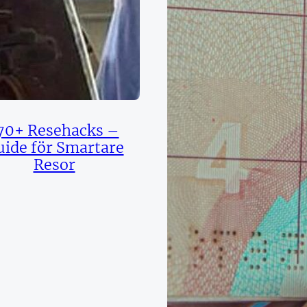
70+ Resehacks –
uide för Smartare
Resor