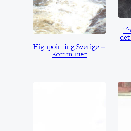
Th
det
Highpointing Sverige –
Kommuner