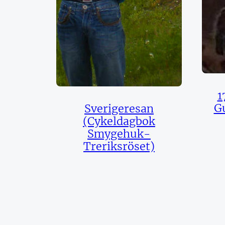
1
G
Sverigeresan
(Cykeldagbok
Smygehuk-
Treriksröset)