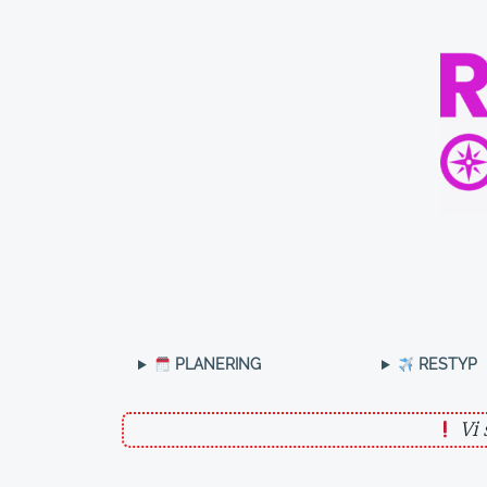
Hoppa
till
innehåll
PLANERING
RESTYP
Vi