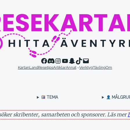
Kartan
Land
Resetips
Artiklar
Annat
Verktyg
Tävling
Om
TEMA
MÅLGRU
 söker skribenter, samarbeten och sponsorer. Läs mer