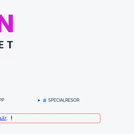
PP
SPECIA
LRESOR
här
.