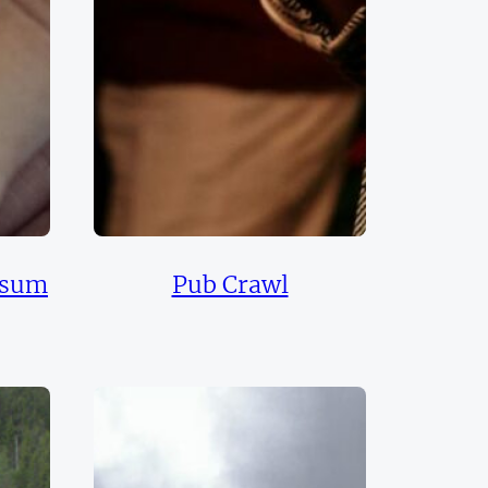
isum
Pub Crawl